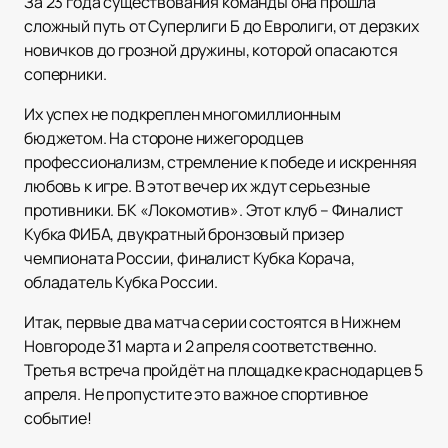
За 23 года существования команды она прошла
сложный путь от Суперлиги Б до Евролиги, от дерзких
новичков до грозной дружины, которой опасаются
соперники.
Их успех не подкреплен многомиллионным
бюджетом. На стороне нижегородцев
профессионализм, стремление к победе и искренняя
любовь к игре. В этот вечер их ждут серьезные
противники. БК «Локомотив». Этот клуб – Финалист
Кубка ФИБА, двукратный бронзовый призер
чемпионата России, финалист Кубка Корача,
обладатель Кубка России.
Итак, первые два матча серии состоятся в Нижнем
Новгороде 31 марта и 2 апреля соответственно.
Третья встреча пройдёт на площадке краснодарцев 5
апреля. Не пропустите это важное спортивное
событие!