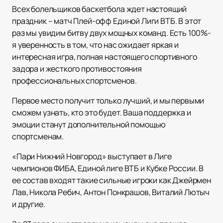
Всех болельщиков баскетбола ждет настоящий
праздник – матч Плей-офф Единой Лиги ВТБ. В этот
раз мы увидим битву двух мощных команд. Есть 100%-
я уверенность в том, что нас ожидает яркая и
интересная игра, полная настоящего спортивного
задора и жесткого противостояния
профессиональных спортсменов.
Первое место получит только лучший, и мы первыми
сможем узнать, кто это будет. Ваша поддержка и
эмоции станут дополнительной помощью
спортсменам.
«Пари Нижний Новгород» выступает в Лиге
чемпионов ФИБА, Единой лиге ВТБ и Кубке России. В
ее состав входят такие сильные игроки как Джейрмен
Лав, Никола Ребич, Антон Понкрашов, Виталий Лютыч
и другие.