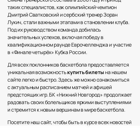
таких специалистов, как олимпийский чемпион
Дмитрий Сватковский и сербский тренер Зоран
Лукич, стали важными этапами в становлении клуба.
Под их руководством команда добилась
значительных успехов, включая победу в
квалификационном раунде Еврочелленджа и участие
в «Финале четырёх» Кубка России.
Для всех поклонников баскетбола предоставляется
уникальная возможность
купить билеты
на нашем
сайте легко и быстро. Здесь же можно ознакомиться
с актуальным расписанием матчей и афишей
предстоящих игр. БК «Нижний Новгород» продолжает
радовать своих болельщиков яркими выступлениями
и стремится к новым вершинам в мире баскетбола.
Посетите наш сайт, чтобы быть в курсе всех новостей
клуба и поддержать свою любимую команду на пути к
победам!