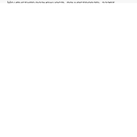
Не упустите возможность почувствовать азарт
и энергию настоящего баскетбола.
Купите билеты
на нашем сайте и отправьтесь в удивительное
путешествие в мир «Зенита».
Матчи и Билеты
Новости