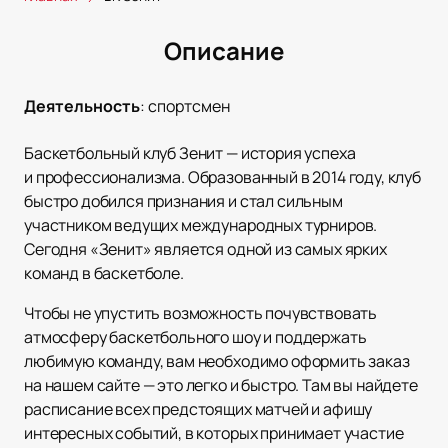
Описание
Деятельность
:
спортсмен
Баскетбольный клуб Зенит — история успеха
и профессионализма. Образованный в 2014 году, клуб
быстро добился признания и стал сильным
участником ведущих международных турниров.
Сегодня «Зенит» является одной из самых ярких
команд в баскетболе.
Чтобы не упустить возможность почувствовать
атмосферу баскетбольного шоу и поддержать
любимую команду, вам необходимо оформить заказ
на нашем сайте — это легко и быстро. Там вы найдете
расписание всех предстоящих матчей и афишу
интересных событий, в которых принимает участие