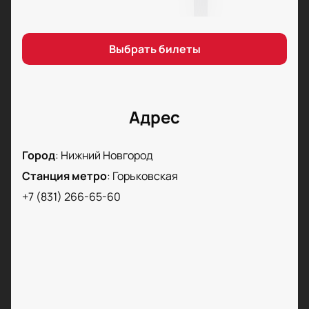
на нашем сайте — это просто и удобно.
Поторопитесь, чтобы занять лучшие места и
поддержать свою любимую команду. Купить
Выбрать билеты
билеты на нашем сайте можно уже сейчас. Ощутите
атмосферу настоящего спортивного праздника
вместе с нами!
Адрес
Город
:
Нижний Новгород
Станция метро
:
Горьковская
+7 (831) 266-65-60