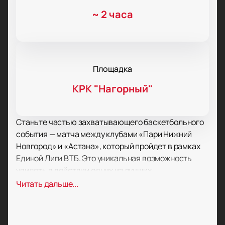
~
2 часа
Площадка
КРК "Нагорный"
Станьте частью захватывающего баскетбольного
события — матча между клубами «Пари Нижний
Новгород» и «Астана», который пройдет в рамках
Единой Лиги ВТБ. Это уникальная возможность
увидеть в действии одних из лучших
баскетболистов Восточной и Северной Европы.
Читать дальше...
Матч состоится в культурно-развлекательном
комплексе «Нагорный», расположенном в
Советском районе Нижнего Новгорода.